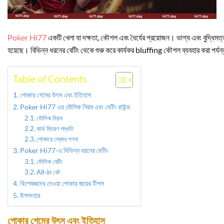
Poker Hi77
একটি খেলা যা দক্ষতা, কৌশল এবং ধৈর্যের প্রয়োজন। ভাগ্য এবং বুদ্ধিমত্
হয়েছে। বিভিন্ন ধরনের বেটিং থেকে শুরু করে কার্যকর bluffing কৌশল ব্যবহার করা পর্যন্
Table of Contents
পোকার গেমের উৎস এবং ইতিহাস
Poker Hi77 এর মৌলিক নিয়ম এবং বেটিং রাউন্ড
মৌলিক নিয়ম
কার্ড বিতরণ পদ্ধতি
পোকারে স্কোর গণনা
Poker Hi77-এ বিভিন্ন ধরনের বেটিং
মৌলিক বেটিং
All-in বেট
বিশেষজ্ঞদের দেওয়া পোকার জয়ের টিপস
উপসংহার
পোকার গেমের উৎস এবং ইতিহাস