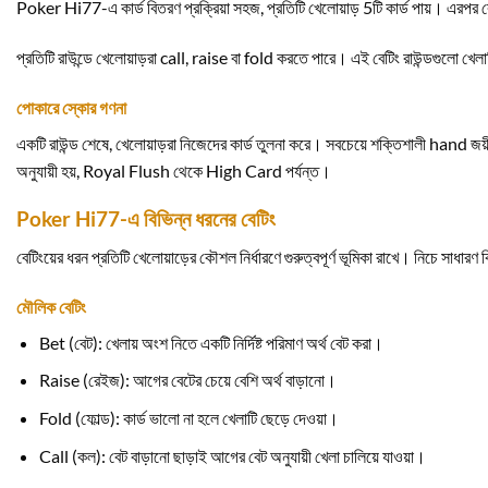
Poker Hi77-এ কার্ড বিতরণ প্রক্রিয়া সহজ, প্রতিটি খেলোয়াড় 5টি কার্ড পায়। এরপর বেটি
প্রতিটি রাউন্ডে খেলোয়াড়রা call, raise বা fold করতে পারে। এই বেটিং রাউন্ডগুলো 
পোকারে স্কোর গণনা
একটি রাউন্ড শেষে, খেলোয়াড়রা নিজেদের কার্ড তুলনা করে। সবচেয়ে শক্তিশালী hand জয
অনুযায়ী হয়, Royal Flush থেকে High Card পর্যন্ত।
Poker Hi77-এ বিভিন্ন ধরনের বেটিং
বেটিংয়ের ধরন প্রতিটি খেলোয়াড়ের কৌশল নির্ধারণে গুরুত্বপূর্ণ ভূমিকা রাখে। নিচে সাধার
মৌলিক বেটিং
Bet (বেট): খেলায় অংশ নিতে একটি নির্দিষ্ট পরিমাণ অর্থ বেট করা।
Raise (রেইজ): আগের বেটের চেয়ে বেশি অর্থ বাড়ানো।
Fold (ফোল্ড): কার্ড ভালো না হলে খেলাটি ছেড়ে দেওয়া।
Call (কল): বেট বাড়ানো ছাড়াই আগের বেট অনুযায়ী খেলা চালিয়ে যাওয়া।