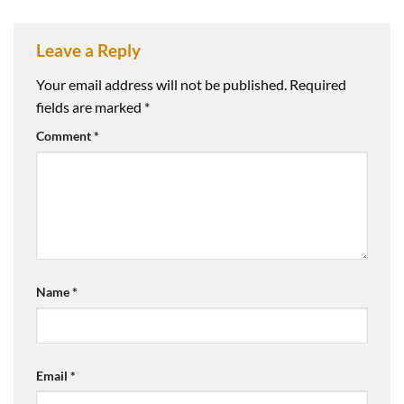
Leave a Reply
Your email address will not be published.
Required
fields are marked
*
Comment
*
Name
*
Email
*