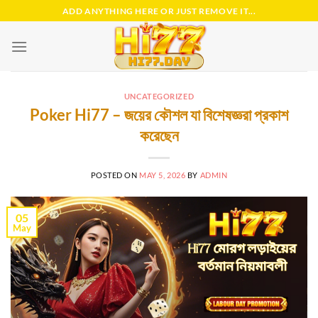
Skip
ADD ANYTHING HERE OR JUST REMOVE IT...
to
content
UNCATEGORIZED
Poker Hi77 – জয়ের কৌশল যা বিশেষজ্ঞরা প্রকাশ
করেছেন
POSTED ON
MAY 5, 2026
BY
ADMIN
05
May