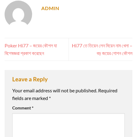
ADMIN
Poker Hi77 – জয়ের কৌশল যা
Hi77 তে তিয়েন লেন মিয়েন নাম খেলা –
বিশেষজ্ঞরা প্রকাশ করেছেন
বড় জয়ের গোপন কৌশল
Leave a Reply
Your email address will not be published.
Required
fields are marked
*
Comment
*