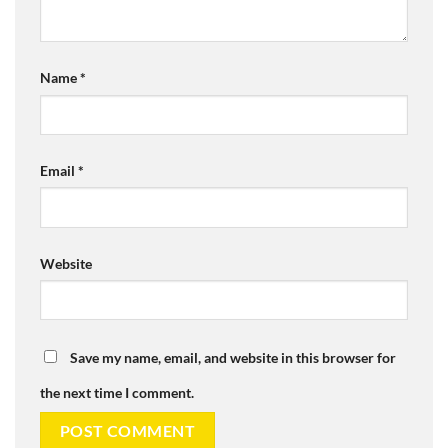
Name
*
Email
*
Website
Save my name, email, and website in this browser for
the next time I comment.