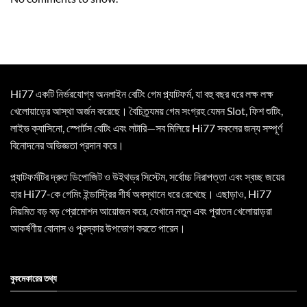
Hi77
একটি নির্ভরযোগ্য অনলাইন বেটিং গেম প্ল্যাটফর্ম, যা বহু বছর ধরে লক্ষ লক্ষ
খেলোয়াড়ের আস্থা অর্জন করেছে। বৈচিত্র্যময় গেম সংগ্রহ যেমন Slot, ফিশ শুটিং,
লাইভ ক্যাসিনো, স্পোর্টস বেটিং এবং লটারি—সব মিলিয়ে Hi77 সকলের জন্য সম্পূর্ণ
বিনোদনের অভিজ্ঞতা প্রদান করে।
প্ল্যাটফর্মটির দ্রুত ডিপোজিট ও উইথড্র সিস্টেম, সর্বোচ্চ নিরাপত্তা এবং স্বচ্ছ জয়ের
হার Hi77-কে গেমিং ইন্ডাস্ট্রির শীর্ষ অবস্থানে ধরে রেখেছে। এছাড়াও, Hi77
নিয়মিত বড় বড় প্রোমোশন আয়োজন করে, যেখানে নতুন এবং পুরাতন খেলোয়াড়রা
আকর্ষণীয় বোনাস ও পুরস্কার উপভোগ করতে পারেন।
বুকমেকারের তথ্য