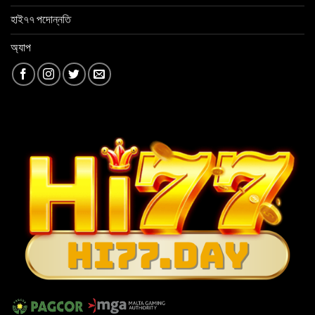
হাই৭৭ পদোন্নতি
অ্যাপ