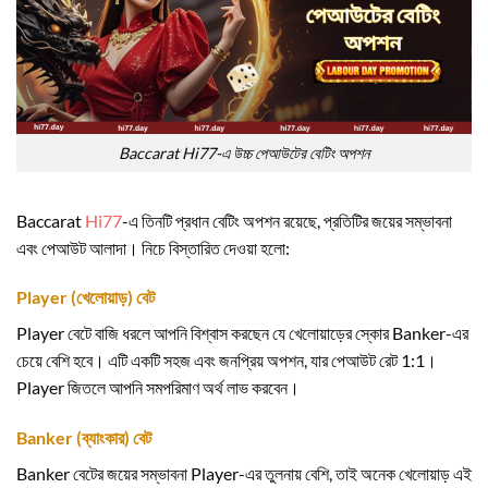
Baccarat Hi77-এ উচ্চ পেআউটের বেটিং অপশন
Baccarat
Hi77
-এ তিনটি প্রধান বেটিং অপশন রয়েছে, প্রতিটির জয়ের সম্ভাবনা
এবং পেআউট আলাদা। নিচে বিস্তারিত দেওয়া হলো:
Player (খেলোয়াড়) বেট
Player বেটে বাজি ধরলে আপনি বিশ্বাস করছেন যে খেলোয়াড়ের স্কোর Banker-এর
চেয়ে বেশি হবে। এটি একটি সহজ এবং জনপ্রিয় অপশন, যার পেআউট রেট 1:1।
Player জিতলে আপনি সমপরিমাণ অর্থ লাভ করবেন।
Banker (ব্যাংকার) বেট
Banker বেটের জয়ের সম্ভাবনা Player-এর তুলনায় বেশি, তাই অনেক খেলোয়াড় এই