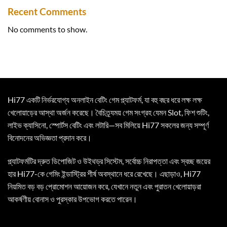
Recent Comments
No comments to show.
Hi77
একটি নির্ভরযোগ্য অনলাইন বেটিং গেম প্ল্যাটফর্ম, যা বহু বছর ধরে লক্ষ লক্ষ
খেলোয়াড়ের আস্থা অর্জন করেছে। বৈচিত্র্যময় গেম সংগ্রহ যেমন Slot, ফিশ শুটিং,
লাইভ ক্যাসিনো, স্পোর্টস বেটিং এবং লটারি—সব মিলিয়ে Hi77 সকলের জন্য সম্পূর্ণ
বিনোদনের অভিজ্ঞতা প্রদান করে।
প্ল্যাটফর্মটির দ্রুত ডিপোজিট ও উইথড্র সিস্টেম, সর্বোচ্চ নিরাপত্তা এবং স্বচ্ছ জয়ের
হার Hi77-কে গেমিং ইন্ডাস্ট্রির শীর্ষ অবস্থানে ধরে রেখেছে। এছাড়াও, Hi77
নিয়মিত বড় বড় প্রোমোশন আয়োজন করে, যেখানে নতুন এবং পুরাতন খেলোয়াড়রা
আকর্ষণীয় বোনাস ও পুরস্কার উপভোগ করতে পারেন।