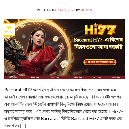
POSTED ON
MAY 5, 2026
BY
ADMIN
05
May
Baccarat Hi77 অনলাইন ক্যাসিনোর অন্যতম জনপ্রিয় গেম। এর সহজ এবং
আকর্ষণীয় খেলার পদ্ধতি লক্ষ লক্ষ খেলোয়াড়কে আকৃষ্ট করেছে। বিভিন্ন বেটিং অপশন
এবং আকর্ষণীয় পেআউট রেটের পাশাপাশি কিছু বিশেষ নিয়ম রয়েছে যা জয়ের সম্ভাবনা
বাড়াতে সাহায্য করে। এই লেখায় সবকিছু বিস্তারিতভাবে শেয়ার করা হয়েছে। Hi77-
এ জনপ্রিয় ক্যাসিনো গেম Baccarat পরিচিতি Baccarat Hi77 একটি সহজ এবং
দ্রুতগতির […]