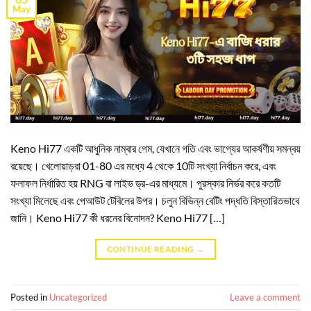
May
Keno Hi77 একটি আধুনিক নাম্বার গেম, যেখানে গতি এবং ভাগ্যের আকর্ষণীয় সমন্বয়
রয়েছে। খেলোয়াড়রা 01-80 এর মধ্যে 4 থেকে 10টি সংখ্যা নির্বাচন করে, এবং
ফলাফল নির্ধারিত হয় RNG বা লাইভ ড্র-এর মাধ্যমে। পুরস্কার নির্ভর করে কতটি
সংখ্যা মিলেছে এবং পেআউট টেবিলের উপর। চলুন বিভিন্ন বেটিং পদ্ধতি বিস্তারিতভাবে
জানি। Keno Hi77 কী ধরনের বিনোদন? Keno Hi77 […]
CONTINUE READING
→
Posted in
Uncategorized
Leave a comment