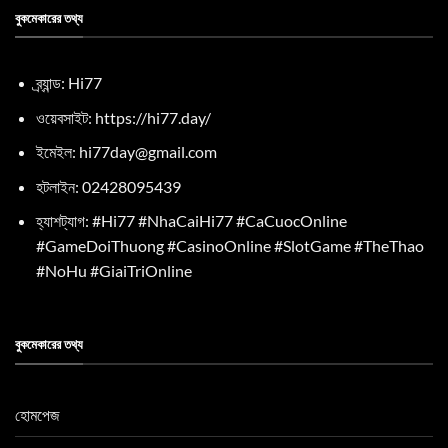
বুকমেকারের তথ্য
ব্র্যান্ড: Hi77
ওয়েবসাইট:
https://hi77.day/
ইমেইল:
hi77day@gmail.com
হটলাইন: 02428095439
হ্যাশট্যাগ: #Hi77 #NhaCaiHi77 #CaCuocOnline
#GameDoiThuong #CasinoOnline #SlotGame #TheThao
#NoHu #GiaiTriOnline
বুকমেকারের তথ্য
হোমপেজ