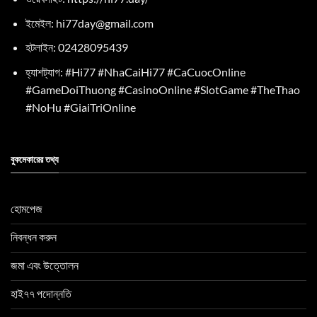
ইমেইল:
hi77day@gmail.com
হটলাইন: 02428095439
হ্যাশট্যাগ: #Hi77 #NhaCaiHi77 #CaCuocOnline
#GameDoiThuong #CasinoOnline #SlotGame #TheThao
#NoHu #GiaiTriOnline
বুকমেকারের তথ্য
হোমপেজ
নিবন্ধন করুন
জমা এবং উত্তোলন
হাই৭৭ পদোন্নতি