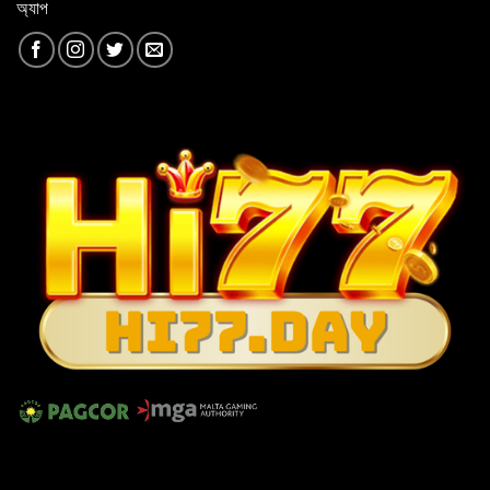
অ্যাপ