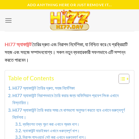
Skip
ADD ANYTHING HERE OR JUST REMOVE IT...
to
content
HI77 অ্যাকাউন্ট
তৈরির দ্রুত এবং নিরাপদ নির্দেশিকা, যা নিশ্চিত করে যে প্রক্রিয়াটি
সহজ এবং সহজে সম্পাদনযোগ্য। সকল নতুন ব্যবহারকারী সফলভাবে এটি সম্পন্ন
করতে পারবেন।
Table of Contents
HI77 অ্যাকাউন্ট তৈরির দ্রুত, সহজ নির্দেশিকা
HI77 অ্যাকাউন্ট নিরাপদভাবে তৈরি করার জন্য অফিসিয়াল প্রবেশ লিংক এখানে
বিস্তারিত।
HI77 অ্যাকাউন্ট তৈরি করার সময় যে ধাপগুলো অনুসরণ করতে হবে এখানে গুরুত্বপূর্ণ
নির্দেশনা।
ব্যক্তিগত তথ্য পূরণ করা এখানে প্রথম ধাপ।
অ্যাকাউন্ট যাচাইকরণ এখানে গুরুত্বপূর্ণ ধাপ।
নিরাপদ পাসওয়ার্ড সেট করা এখানে গুরুত্বপূর্ণ ধাপ।